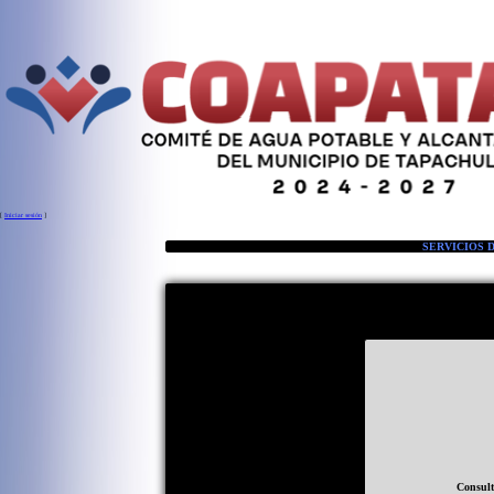
[
Iniciar sesión
]
SERVICIOS 
Consult